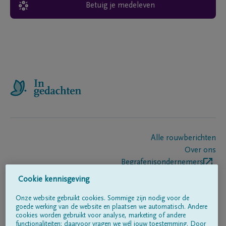
Betuig je medeleven
Alle rouwberichten
Over ons
Begrafenisondernemers
Contact
Cookie kennisgeving
Onze website gebruikt cookies. Sommige zijn nodig voor de
goede werking van de website en plaatsen we automatisch. Andere
Volg ons op
cookies worden gebruikt voor analyse, marketing of andere
functionaliteiten; daarvoor vragen we wél jouw toestemming. Door