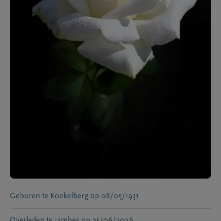
Geboren te
Koekelberg
op
08/05/1931
Overleden te
Jambes
op
25/06/2026