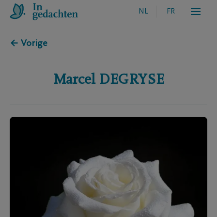
NL
FR
← Vorige
Marcel
DEGRYSE