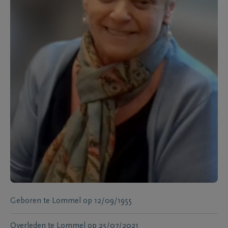
Geboren te
Lommel
op
12/09/1955
Overleden te
Lommel
op
25/07/2021