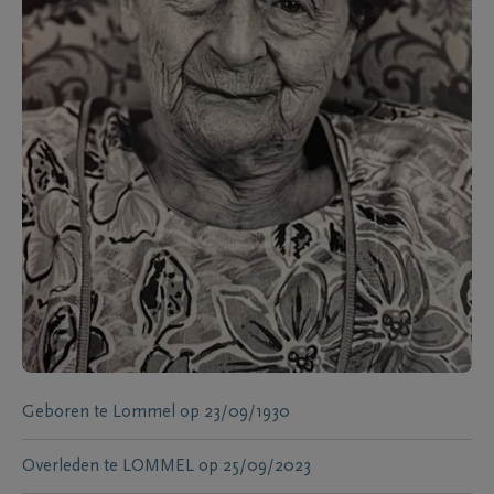
Geboren te
Lommel
op
23/09/1930
Overleden te
LOMMEL
op
25/09/2023