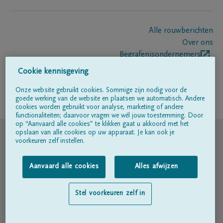
Alle rouwberichten
Over ons
Begrafenisondernemers
Contact
Cookie kennisgeving
Onze website gebruikt cookies. Sommige zijn nodig voor de
goede werking van de website en plaatsen we automatisch. Andere
Volg ons op
cookies worden gebruikt voor analyse, marketing of andere
functionaliteiten; daarvoor vragen we wél jouw toestemming. Door
op “Aanvaard alle cookies” te klikken gaat u akkoord met het
© DELA
opslaan van alle cookies op uw apparaat. Je kan ook je
voorkeuren zelf instellen.
Gebruiksvoorwaarden
Aanvaard alle cookies
Alles afwijzen
Privacyverklaring
Stel voorkeuren zelf in
Toegankelijkheidsverklaring
Cookiebeleid