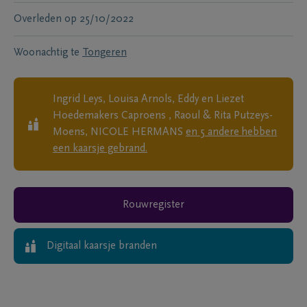
Overleden
op
25/10/2022
Woonachtig te
Tongeren
Ingrid Leys, Louisa Arnols, Eddy en Liezet
Hoedemakers Caproens , Raoul & Rita Putzeys-
Moens, NICOLE HERMANS
en
5
andere
hebben
een kaarsje gebrand.
Rouwregister
Digitaal kaarsje branden