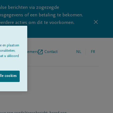
lse berichten via zogezegde
sgegevens of een betaling te bekomen.
eerdere acties om dit te voorkomen.
e en plaatsen
naliteiten;
egrafenisondernemers
Contact
NL
FR
aat u akkoord
lle cookies