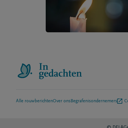
Alle rouwberichten
Over ons
Begrafenisondernemers
C
© DELA
Ge