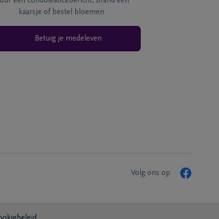
tuur een condoléancebericht, brand een
kaarsje of bestel bloemen
Betuig je medeleven
Volg ons op
ookiebeleid