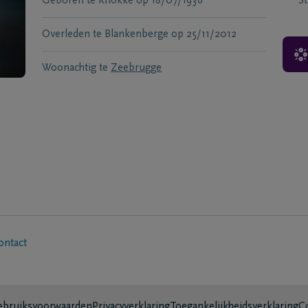
Geboren te
Knokke
op
18/07/1936
S
Overleden te
Blankenberge
op
25/11/2012
Woonachtig te
Zeebrugge
ontact
bruiksvoorwaarden
Privacyverklaring
Toegankelijkheidsverklaring
C