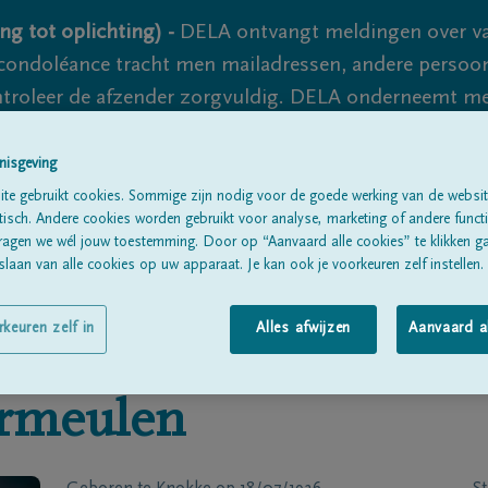
ng tot oplichting) -
DELA ontvangt meldingen over va
ondoléance tracht men mailadressen, andere persoon
controleer de afzender zorgvuldig. DELA onderneemt m
 nooit volledig uit te sluiten, dus blijf waakzaam.
nisgeving
te gebruikt cookies. Sommige zijn nodig voor de goede werking van de websit
sch. Andere cookies worden gebruikt voor analyse, marketing of andere functio
Alle rouwberichten
Over ons
B
ragen we wél jouw toestemming. Door op “Aanvaard alle cookies” te klikken g
laan van alle cookies op uw apparaat. Je kan ook je voorkeuren zelf instellen.
rkeuren zelf in
Alles afwijzen
Aanvaard a
rmeulen