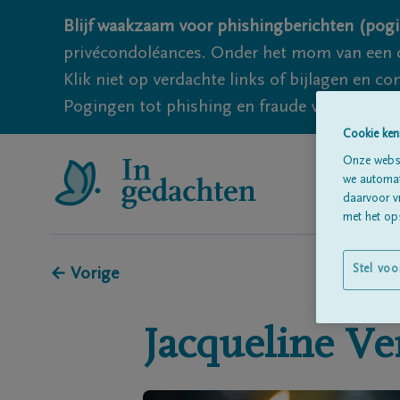
Blijf waakzaam voor phishingberichten (pogi
privécondoléances. Onder het mom van een c
Klik niet op verdachte links of bijlagen en 
Pogingen tot phishing en fraude vallen echter
Cookie ken
Onze websi
we automati
daarvoor v
met het ops
Stel voo
← Vorige
Jacqueline
Ve