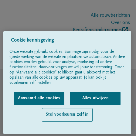
Alle rouwberichten
Over ons
Begrafenisondernemers
Contact
Cookie kennisgeving
Onze website gebruikt cookies. Sommige zijn nodig voor de
goede werking van de website en plaatsen we automatisch. Andere
Volg ons op
cookies worden gebruikt voor analyse, marketing of andere
functionaliteiten; daarvoor vragen we wél jouw toestemming. Door
op “Aanvaard alle cookies” te klikken gaat u akkoord met het
© DELA
opslaan van alle cookies op uw apparaat. Je kan ook je
voorkeuren zelf instellen.
Gebruiksvoorwaarden
Aanvaard alle cookies
Alles afwijzen
Privacyverklaring
Stel voorkeuren zelf in
Toegankelijkheidsverklaring
Cookiebeleid