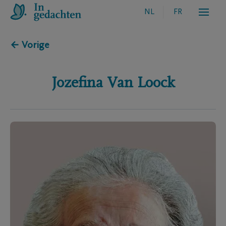
NL
FR
← Vorige
Jozefina
Van Loock