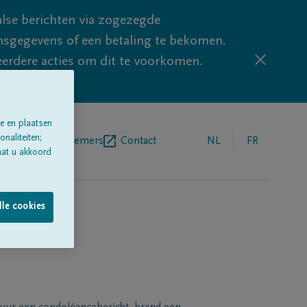
lse berichten via zogezegde
sgegevens of een betaling te bekomen.
eerdere acties om dit te voorkomen.
e en plaatsen
naliteiten;
egrafenisondernemers
Contact
NL
FR
aat u akkoord
lle cookies