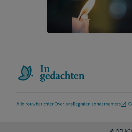
Alle rouwberichten
Over ons
Begrafenisondernemers
C
© DELA
Ge