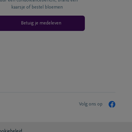
tuur een condoléancebericht, brand een
kaarsje of bestel bloemen
Betuig je medeleven
Volg ons op
ookiebeleid