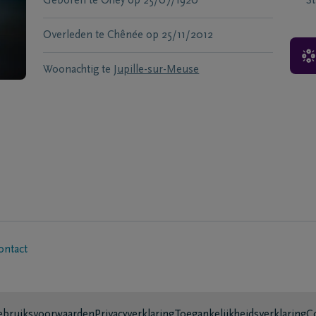
Geboren te
Ohey
op
25/07/1920
S
Overleden te
Chênée
op
25/11/2012
Woonachtig te
Jupille-sur-Meuse
ontact
bruiksvoorwaarden
Privacyverklaring
Toegankelijkheidsverklaring
C