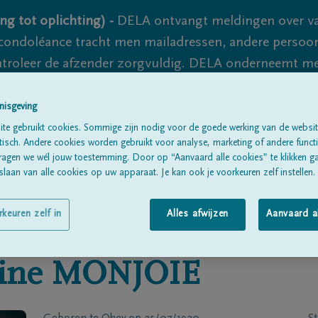
ng tot oplichting) -
DELA ontvangt meldingen over va
ondoléance tracht men mailadressen, andere persoon
controleer de afzender zorgvuldig. DELA onderneemt m
 nooit volledig uit te sluiten, dus blijf waakzaam.
nisgeving
te gebruikt cookies. Sommige zijn nodig voor de goede werking van de websit
sch. Andere cookies worden gebruikt voor analyse, marketing of andere functio
Alle rouwberichten
Over ons
B
ragen we wél jouw toestemming. Door op “Aanvaard alle cookies” te klikken g
laan van alle cookies op uw apparaat. Je kan ook je voorkeuren zelf instellen.
rkeuren zelf in
Alles afwijzen
Aanvaard a
ine
MONJOIE