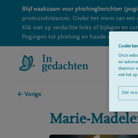
Blijf waakzaam voor phishingberichten (pogi
privécondoléances. Onder het mom van een c
Klik niet op verdachte links of bijlagen en 
Pogingen tot phishing en fraude vallen echter
Cookie ken
Onze websi
we automati
daarvoor v
met het ops
Stel voo
← Vorige
Marie-Madele