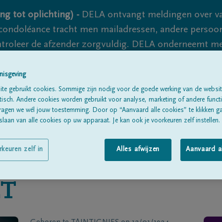
ng tot oplichting) -
DELA ontvangt meldingen over va
ondoléance tracht men mailadressen, andere persoon
controleer de afzender zorgvuldig. DELA onderneemt m
 nooit volledig uit te sluiten, dus blijf waakzaam.
nisgeving
te gebruikt cookies. Sommige zijn nodig voor de goede werking van de websit
sch. Andere cookies worden gebruikt voor analyse, marketing of andere functio
Alle rouwberichten
Over ons
B
ragen we wél jouw toestemming. Door op “Aanvaard alle cookies” te klikken g
laan van alle cookies op uw apparaat. Je kan ook je voorkeuren zelf instellen.
rkeuren zelf in
Alles afwijzen
Aanvaard a
T