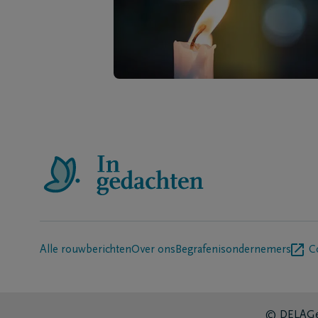
Alle rouwberichten
Over ons
Begrafenisondernemers
C
© DELA
Ge