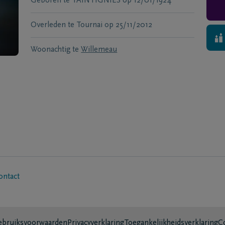
Geboren te
TAINTIGNIES
op
12/01/1924
Overleden te
Tournai
op
25/11/2012
Woonachtig te
Willemeau
ontact
bruiksvoorwaarden
Privacyverklaring
Toegankelijkheidsverklaring
C