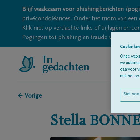
Blijf waakzaam voor phishingberichten (pogi
privécondoléances. Onder het mom van een c
Klik niet op verdachte links of bijlagen en 
Pogingen tot phishing en fraude vallen echter
Cookie ken
Onze websi
we automati
daarvoor v
met het ops
Stel voo
← Vorige
Stella
BONNE