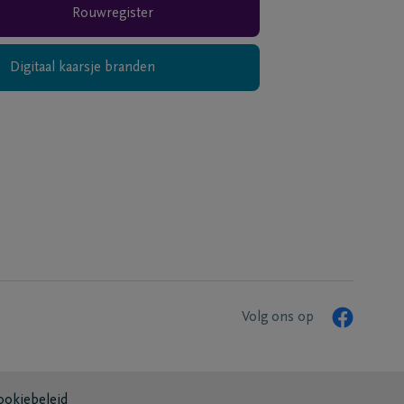
Rouwregister
Digitaal kaarsje branden
Volg ons op
ookiebeleid