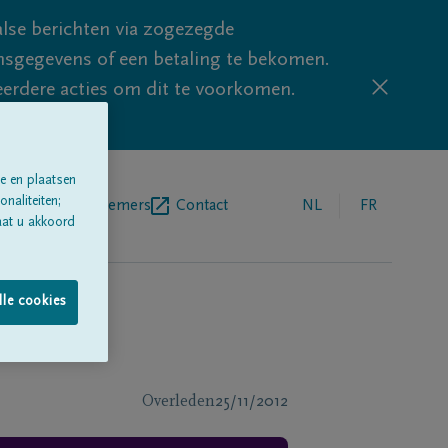
lse berichten via zogezegde
sgegevens of een betaling te bekomen.
eerdere acties om dit te voorkomen.
e en plaatsen
naliteiten;
egrafenisondernemers
Contact
NL
FR
aat u akkoord
lle cookies
Overleden
25/11/2012