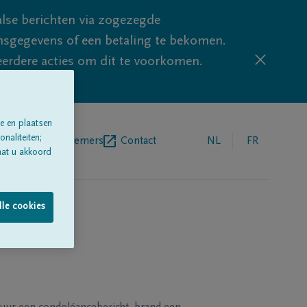
lse berichten via zogezegde
sgegevens of een betaling te bekomen.
eerdere acties om dit te voorkomen.
e en plaatsen
naliteiten;
egrafenisondernemers
Contact
NL
FR
aat u akkoord
lle cookies