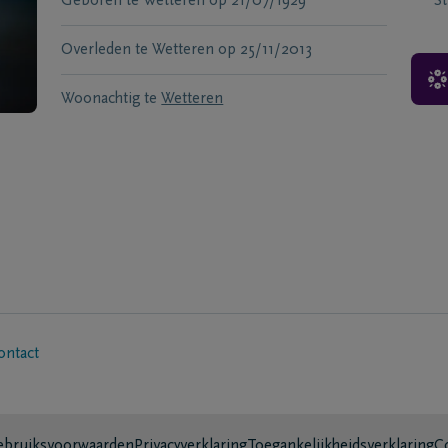
Geboren te
Wetteren
op
21/07/1929
S
Overleden te
Wetteren
op
25/11/2013
Woonachtig te
Wetteren
ontact
bruiksvoorwaarden
Privacyverklaring
Toegankelijkheidsverklaring
C