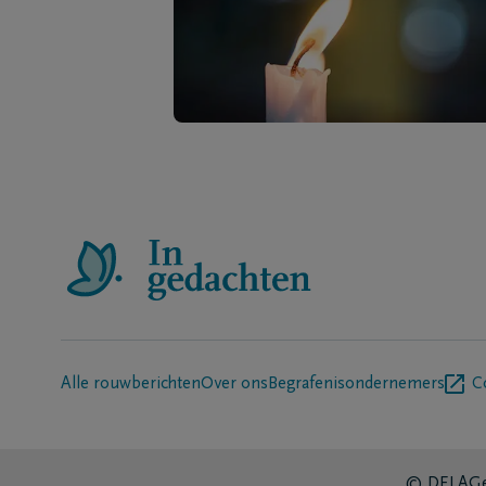
Alle rouwberichten
Over ons
Begrafenisondernemers
C
© DELA
Ge