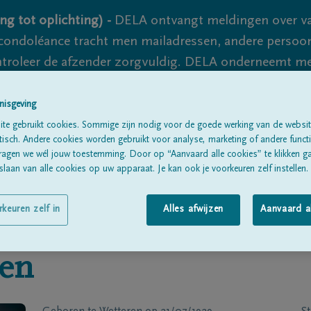
ng tot oplichting) -
DELA ontvangt meldingen over va
ondoléance tracht men mailadressen, andere persoon
controleer de afzender zorgvuldig. DELA onderneemt m
 nooit volledig uit te sluiten, dus blijf waakzaam.
nisgeving
te gebruikt cookies. Sommige zijn nodig voor de goede werking van de websit
sch. Andere cookies worden gebruikt voor analyse, marketing of andere functio
Alle rouwberichten
Over ons
B
ragen we wél jouw toestemming. Door op “Aanvaard alle cookies” te klikken g
laan van alle cookies op uw apparaat. Je kan ook je voorkeuren zelf instellen.
rkeuren zelf in
Alles afwijzen
Aanvaard a
en