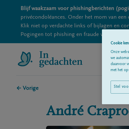
Blijf waakzaam voor phishingberichten (pogi
privécondoléances. Onder het mom van een c
Klik niet op verdachte links of bijlagen en 
Pogingen tot phishing en fraude vallen echter
Cookie ken
Onze websi
we automati
daarvoor v
met het ops
Stel voo
← Vorige
André
Crapro