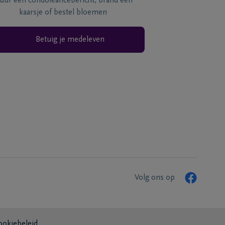
tuur een condoléancebericht, brand een
kaarsje of bestel bloemen
Betuig je medeleven
Volg ons op
ookiebeleid