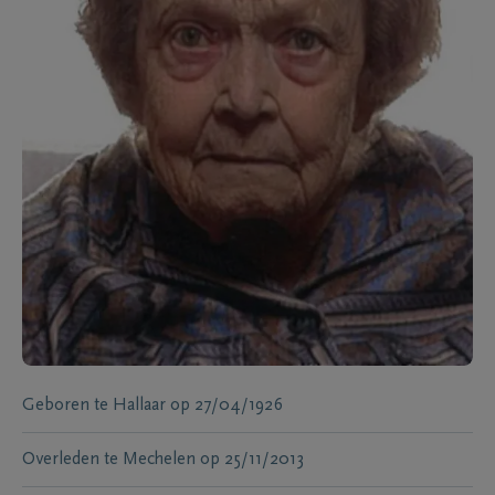
Geboren te
Hallaar
op
27/04/1926
Overleden te
Mechelen
op
25/11/2013