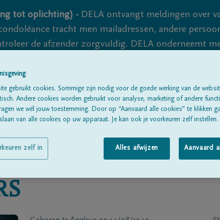
ng tot oplichting) -
DELA ontvangt meldingen over va
ondoléance tracht men mailadressen, andere persoon
controleer de afzender zorgvuldig. DELA onderneemt m
 nooit volledig uit te sluiten, dus blijf waakzaam.
nisgeving
te gebruikt cookies. Sommige zijn nodig voor de goede werking van de websit
sch. Andere cookies worden gebruikt voor analyse, marketing of andere functio
Alle rouwberichten
Over ons
B
ragen we wél jouw toestemming. Door op “Aanvaard alle cookies” te klikken g
laan van alle cookies op uw apparaat. Je kan ook je voorkeuren zelf instellen.
rkeuren zelf in
Alles afwijzen
Aanvaard a
RS