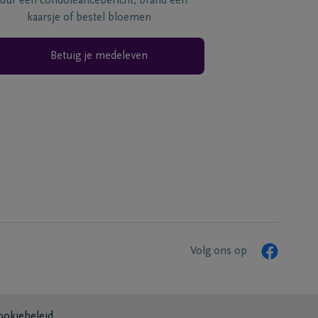
tuur een condoléancebericht, brand een
kaarsje of bestel bloemen
Betuig je medeleven
Volg ons op
ookiebeleid