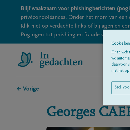
Blijf waakzaam voor phishingberichten (pogi
privécondoléances. Onder het mom van een c
Klik niet op verdachte links of bijlagen en 
Pogingen tot phishing en fraude vallen echter
Cookie ken
Onze websi
we automati
daarvoor v
met het ops
Stel voo
← Vorige
Georges
CAE