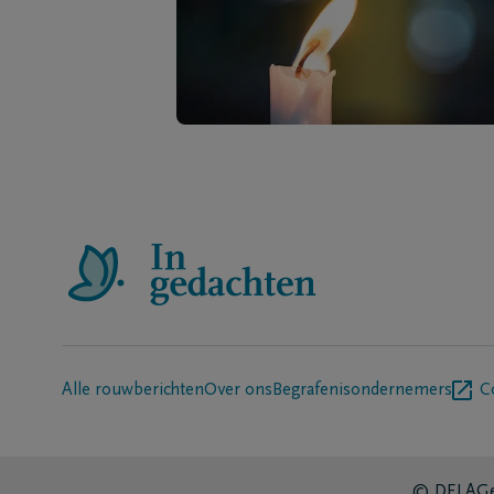
Alle rouwberichten
Over ons
Begrafenisondernemers
C
© DELA
Ge