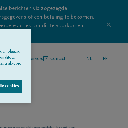
lse berichten via zogezegde
sgegevens of een betaling te bekomen.
eerdere acties om dit te voorkomen.
e en plaatsen
naliteiten;
egrafenisondernemers
Contact
NL
FR
aat u akkoord
lle cookies