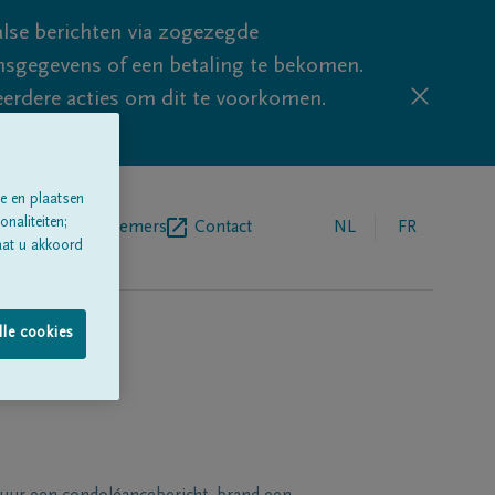
lse berichten via zogezegde
sgegevens of een betaling te bekomen.
eerdere acties om dit te voorkomen.
e en plaatsen
naliteiten;
egrafenisondernemers
Contact
NL
FR
aat u akkoord
lle cookies