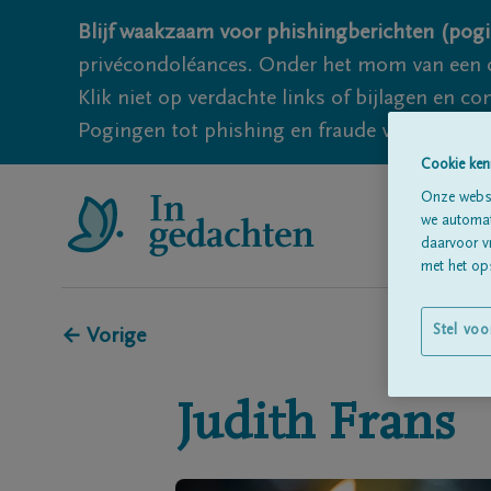
Blijf waakzaam voor phishingberichten (pogi
privécondoléances. Onder het mom van een c
Klik niet op verdachte links of bijlagen en 
Pogingen tot phishing en fraude vallen echter
Cookie ken
Onze websi
we automati
daarvoor v
met het ops
Stel voo
← Vorige
Judith
Frans