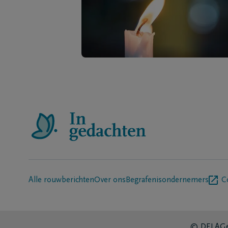
Alle rouwberichten
Over ons
Begrafenisondernemers
C
© DELA
Ge