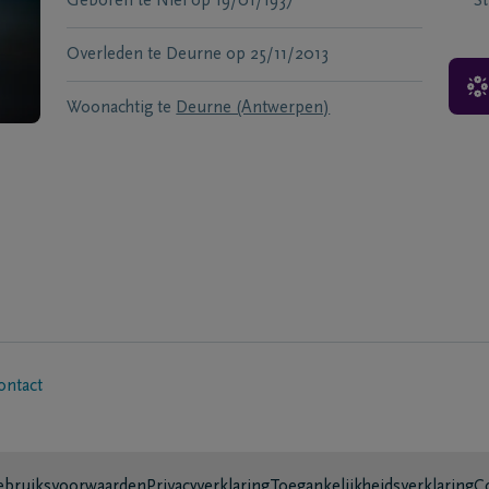
Geboren te
Niel
op
19/01/1937
S
Overleden te
Deurne
op
25/11/2013
Woonachtig te
Deurne (Antwerpen)
ontact
bruiksvoorwaarden
Privacyverklaring
Toegankelijkheidsverklaring
C