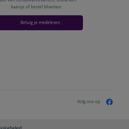
tuur een condoléancebericht, brand een
kaarsje of bestel bloemen
Betuig je medeleven
Volg ons op
ookiebeleid