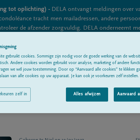
ng tot oplichting) -
DELA ontvangt meldingen over va
ondoléance tracht men mailadressen, andere persoon
controleer de afzender zorgvuldig. DELA onderneemt m
 nooit volledig uit te sluiten, dus blijf waakzaam.
nisgeving
te gebruikt cookies. Sommige zijn nodig voor de goede werking van de websit
sch. Andere cookies worden gebruikt voor analyse, marketing of andere functio
Alle rouwberichten
Over ons
B
ragen we wél jouw toestemming. Door op “Aanvaard alle cookies” te klikken g
laan van alle cookies op uw apparaat. Je kan ook je voorkeuren zelf instellen.
rkeuren zelf in
Alles afwijzen
Aanvaard a