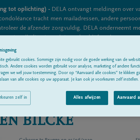
ng tot oplichting) -
DELA ontvangt meldingen over va
ondoléance tracht men mailadressen, andere persoon
controleer de afzender zorgvuldig. DELA onderneemt m
 nooit volledig uit te sluiten, dus blijf waakzaam.
nisgeving
te gebruikt cookies. Sommige zijn nodig voor de goede werking van de websit
Alle rouwberichten
Over ons
B
sch. Andere cookies worden gebruikt voor analyse, marketing of andere functio
ragen we wél jouw toestemming. Door op “Aanvaard alle cookies” te klikken g
laan van alle cookies op uw apparaat. Je kan ook je voorkeuren zelf instellen.
rkeuren zelf in
Alles afwijzen
Aanvaard a
EN BILCKE