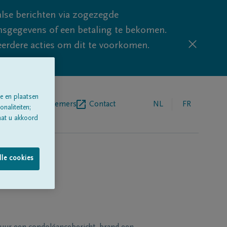
lse berichten via zogezegde
sgegevens of een betaling te bekomen.
eerdere acties om dit te voorkomen.
e en plaatsen
egrafenisondernemers
Contact
NL
FR
naliteiten;
aat u akkoord
lle cookies