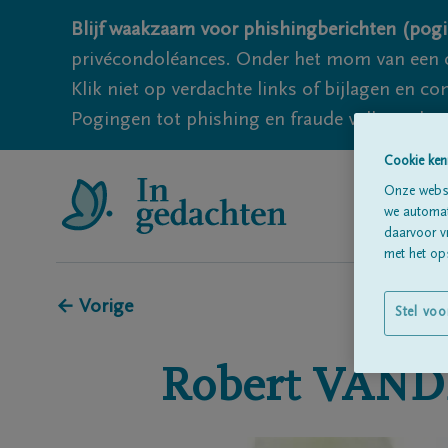
Blijf waakzaam voor phishingberichten (pogi
privécondoléances. Onder het mom van een c
Klik niet op verdachte links of bijlagen en 
Pogingen tot phishing en fraude vallen echter
Cookie ken
Onze websi
we automati
daarvoor v
met het ops
← Vorige
Stel voo
Robert
VAND