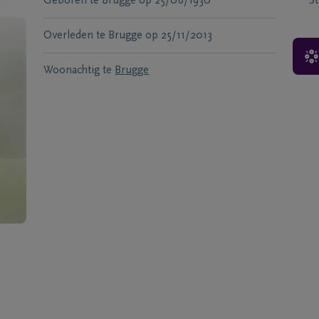
Geboren te
Brugge
op
25/06/1930
S
Overleden te
Brugge
op
25/11/2013
Woonachtig te
Brugge