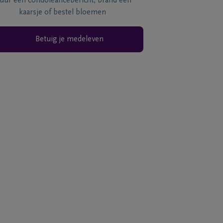
tuur een condoléancebericht, brand een
kaarsje of bestel bloemen
Betuig je medeleven