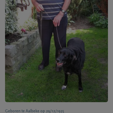
Geboren te
Aalbeke
op
29/12/1935