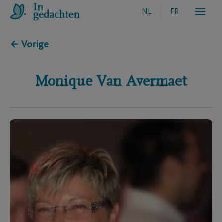
NL
FR
← Vorige
Monique
Van Avermaet