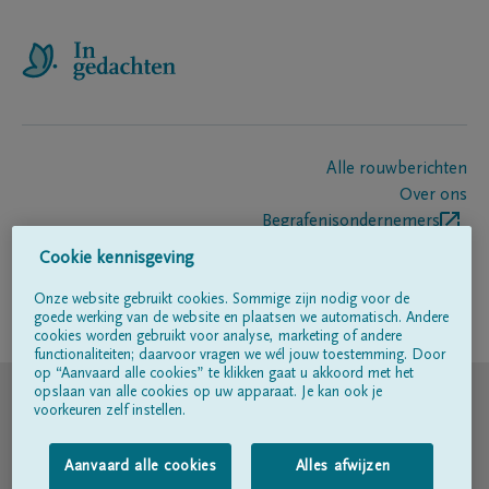
Alle rouwberichten
Over ons
Begrafenisondernemers
Contact
Cookie kennisgeving
Onze website gebruikt cookies. Sommige zijn nodig voor de
goede werking van de website en plaatsen we automatisch. Andere
Volg ons op
cookies worden gebruikt voor analyse, marketing of andere
functionaliteiten; daarvoor vragen we wél jouw toestemming. Door
op “Aanvaard alle cookies” te klikken gaat u akkoord met het
© DELA
opslaan van alle cookies op uw apparaat. Je kan ook je
voorkeuren zelf instellen.
Gebruiksvoorwaarden
Aanvaard alle cookies
Alles afwijzen