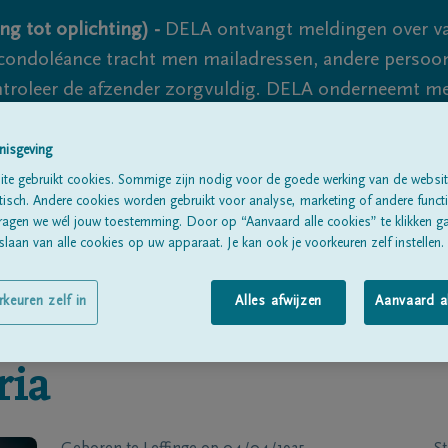
ng tot oplichting) -
DELA ontvangt meldingen over va
ondoléance tracht men mailadressen, andere persoon
controleer de afzender zorgvuldig. DELA onderneemt m
 nooit volledig uit te sluiten, dus blijf waakzaam.
nisgeving
te gebruikt cookies. Sommige zijn nodig voor de goede werking van de websit
sch. Andere cookies worden gebruikt voor analyse, marketing of andere functio
Alle rouwberichten
Over ons
B
ragen we wél jouw toestemming. Door op “Aanvaard alle cookies” te klikken g
laan van alle cookies op uw apparaat. Je kan ook je voorkeuren zelf instellen.
rkeuren zelf in
Alles afwijzen
Aanvaard a
ria