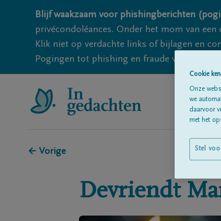
Blijf waakzaam voor phishingberichten (pogi
privécondoléances. Onder het mom van een c
Klik niet op verdachte links of bijlagen en 
Pogingen tot phishing en fraude vallen echter
Cookie ken
Onze websi
we automati
daarvoor v
met het ops
Stel voo
← Vorige
Devriendt
Ma