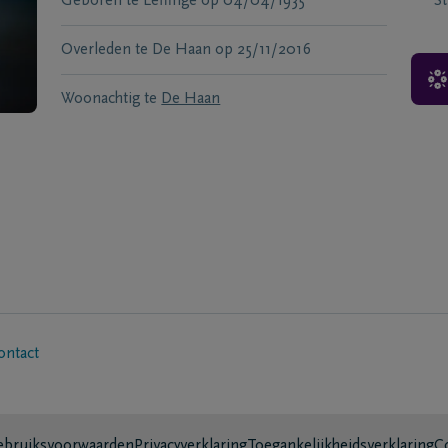
Geboren te
Leffinge
op
04/04/1935
S
Overleden te
De Haan
op
25/11/2016
Woonachtig te
De Haan
ontact
bruiksvoorwaarden
Privacyverklaring
Toegankelijkheidsverklaring
C