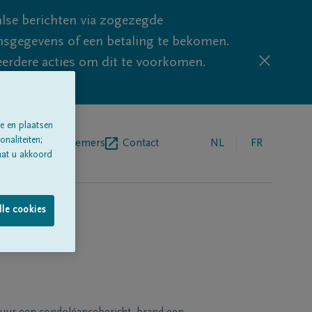
lse berichten via zogezegde
sgegevens of een betaling te bekomen.
eerdere acties om dit te voorkomen.
e en plaatsen
naliteiten;
egrafenisondernemers
Contact
NL
FR
aat u akkoord
lle cookies