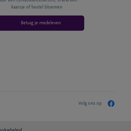
tuur een condoléancebericht, brand een
kaarsje of bestel bloemen
Betuig je medeleven
Volg ons op
ookiebeleid