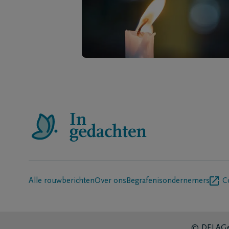
Alle rouwberichten
Over ons
Begrafenisondernemers
C
© DELA
Ge