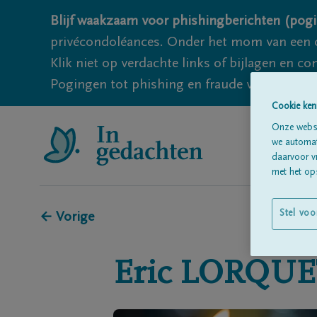
Blijf waakzaam voor phishingberichten (pogi
privécondoléances. Onder het mom van een c
Klik niet op verdachte links of bijlagen en 
Pogingen tot phishing en fraude vallen echter
Cookie ken
Onze websi
we automati
daarvoor v
met het ops
Stel voo
← Vorige
Eric
LORQUE