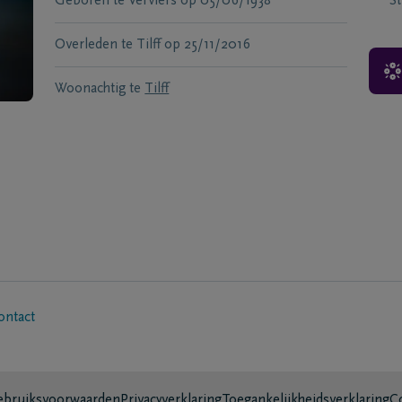
Geboren te
Verviers
op
05/06/1938
S
Overleden te
Tilff
op
25/11/2016
Woonachtig te
Tilff
ontact
bruiksvoorwaarden
Privacyverklaring
Toegankelijkheidsverklaring
C