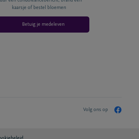
tuur een condoléancebericht, brand een
kaarsje of bestel bloemen
Betuig je medeleven
Volg ons op
ookiebeleid