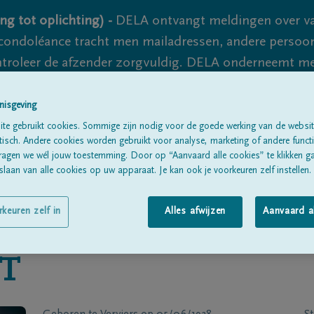
ng tot oplichting) -
DELA ontvangt meldingen over va
ondoléance tracht men mailadressen, andere persoon
controleer de afzender zorgvuldig. DELA onderneemt m
 nooit volledig uit te sluiten, dus blijf waakzaam.
nisgeving
te gebruikt cookies. Sommige zijn nodig voor de goede werking van de websit
sch. Andere cookies worden gebruikt voor analyse, marketing of andere functio
Alle rouwberichten
Over ons
B
ragen we wél jouw toestemming. Door op “Aanvaard alle cookies” te klikken g
laan van alle cookies op uw apparaat. Je kan ook je voorkeuren zelf instellen.
rkeuren zelf in
Alles afwijzen
Aanvaard a
T