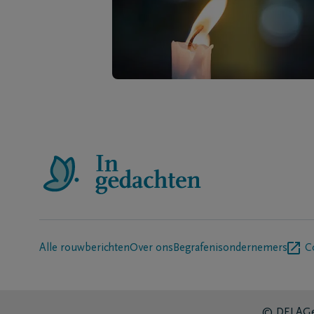
Alle rouwberichten
Over ons
Begrafenisondernemers
C
© DELA
Ge