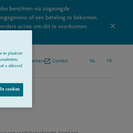
lse berichten via zogezegde
sgegevens of een betaling te bekomen.
eerdere acties om dit te voorkomen.
e en plaatsen
naliteiten;
egrafenisondernemers
Contact
NL
FR
aat u akkoord
lle cookies