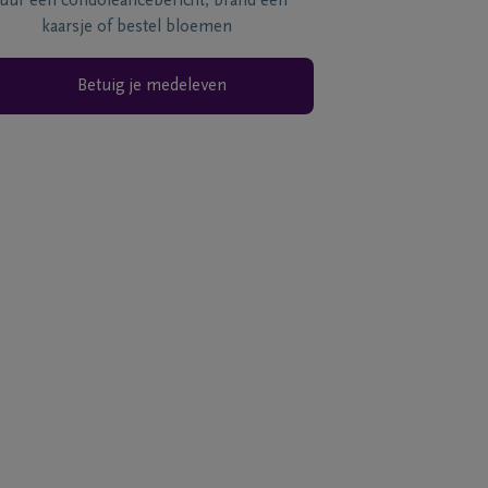
tuur een condoléancebericht, brand een
kaarsje of bestel bloemen
Betuig je medeleven