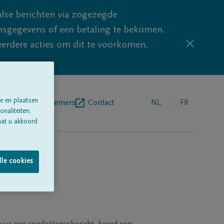
lse berichten via zogezegde
sgegevens of een betaling te bekomen.
eerdere acties om dit te voorkomen.
e en plaatsen
egrafenisondernemers
Contact
NL
FR
naliteiten;
aat u akkoord
lle cookies