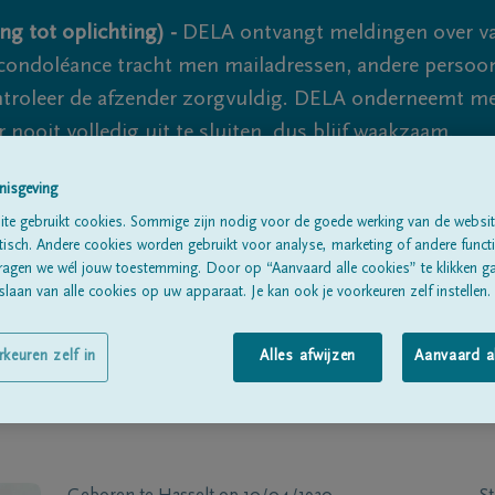
ng tot oplichting) -
DELA ontvangt meldingen over va
ondoléance tracht men mailadressen, andere persoon
controleer de afzender zorgvuldig. DELA onderneemt m
 nooit volledig uit te sluiten, dus blijf waakzaam.
nisgeving
te gebruikt cookies. Sommige zijn nodig voor de goede werking van de websit
Alle rouwberichten
Over ons
B
sch. Andere cookies worden gebruikt voor analyse, marketing of andere functio
ragen we wél jouw toestemming. Door op “Aanvaard alle cookies” te klikken g
laan van alle cookies op uw apparaat. Je kan ook je voorkeuren zelf instellen.
rkeuren zelf in
Alles afwijzen
Aanvaard a