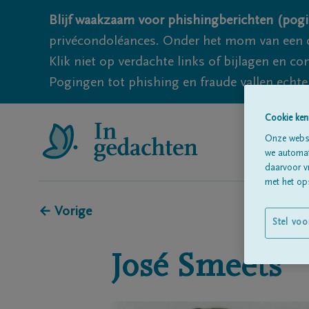
Blijf waakzaam voor phishingberichten (pogi
privécondoléances. Onder het mom van een c
Klik niet op verdachte links of bijlagen en 
Pogingen tot phishing en fraude vallen echter
Cookie ken
Onze websi
we automati
daarvoor v
met het ops
← Vorige
Stel voo
José
Smeets