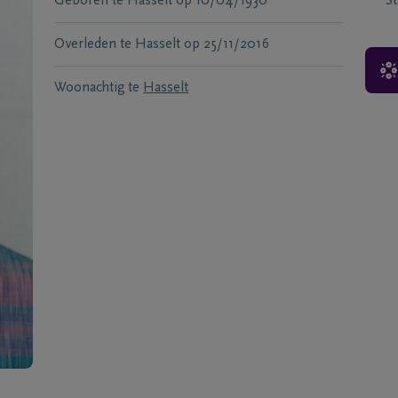
Geboren te
Hasselt
op
10/04/1930
S
Overleden te
Hasselt
op
25/11/2016
Woonachtig te
Hasselt