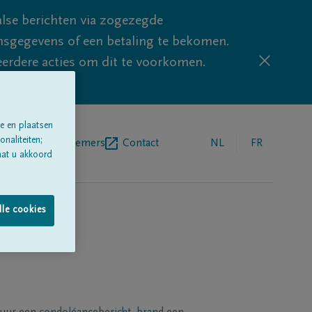
lse berichten via zogezegde
sgegevens of een betaling te bekomen.
eerdere acties om dit te voorkomen.
e en plaatsen
naliteiten;
egrafenisondernemers
Contact
NL
FR
aat u akkoord
lle cookies