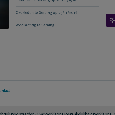
Geboren te
Seraing
op
29/08/1928
S
Overleden te
Seraing
op
25/11/2016
Woonachtig te
Seraing
ontact
bruiksvoorwaarden
Privacyverklaring
Toegankelijkheidsverklaring
C