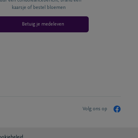
tuur een condoléancebericht, brand een
kaarsje of bestel bloemen
Betuig je medeleven
Volg ons op
ookiebeleid