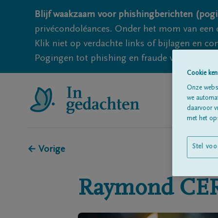
Blijf waakzaam voor phishingberichten (pogi
privécondoléances. Onder het mom van een c
Klik niet op verdachte links of bijlagen en 
Pogingen tot phishing en fraude vallen echter
Cookie ken
Onze websi
we automati
daarvoor v
met het ops
Stel voo
← Vorige
Raymond
CE