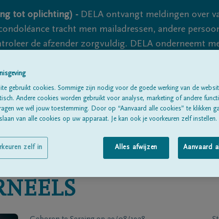
ng tot oplichting) -
DELA ontvangt meldingen over va
ondoléance tracht men mailadressen, andere persoon
controleer de afzender zorgvuldig. DELA onderneemt m
 nooit volledig uit te sluiten, dus blijf waakzaam.
nisgeving
te gebruikt cookies. Sommige zijn nodig voor de goede werking van de websit
sch. Andere cookies worden gebruikt voor analyse, marketing of andere functio
Alle rouwberichten
Over ons
B
ragen we wél jouw toestemming. Door op “Aanvaard alle cookies” te klikken g
laan van alle cookies op uw apparaat. Je kan ook je voorkeuren zelf instellen.
rkeuren zelf in
Alles afwijzen
Aanvaard a
RNEELS