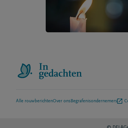
Alle rouwberichten
Over ons
Begrafenisondernemers
C
© DELA
Ge