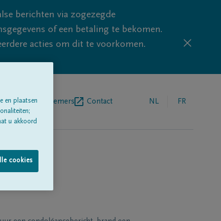
lse berichten via zogezegde
sgegevens of een betaling te bekomen.
eerdere acties om dit te voorkomen.
e en plaatsen
egrafenisondernemers
Contact
NL
FR
naliteiten;
aat u akkoord
lle cookies