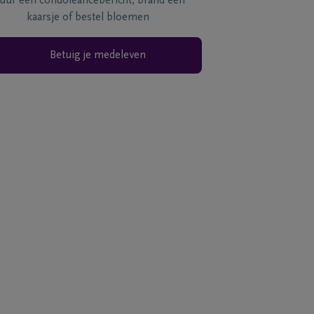
tuur een condoléancebericht, brand een
kaarsje of bestel bloemen
Betuig je medeleven