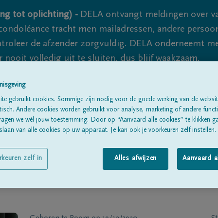
ng tot oplichting) -
DELA ontvangt meldingen over va
ondoléance tracht men mailadressen, andere persoon
controleer de afzender zorgvuldig. DELA onderneemt m
 nooit volledig uit te sluiten, dus blijf waakzaam.
nisgeving
te gebruikt cookies. Sommige zijn nodig voor de goede werking van de websit
Alle rouwberichten
Over ons
B
sch. Andere cookies worden gebruikt voor analyse, marketing of andere functio
ragen we wél jouw toestemming. Door op “Aanvaard alle cookies” te klikken g
laan van alle cookies op uw apparaat. Je kan ook je voorkeuren zelf instellen.
rkeuren zelf in
Alles afwijzen
Aanvaard a