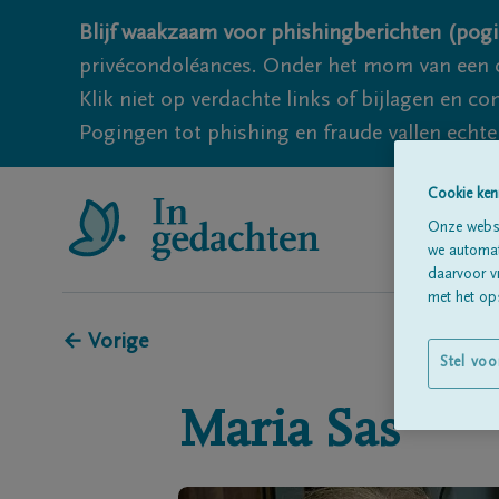
Blijf waakzaam voor phishingberichten (pogi
privécondoléances. Onder het mom van een c
Klik niet op verdachte links of bijlagen en 
Pogingen tot phishing en fraude vallen echter
Cookie ken
Onze websi
we automati
daarvoor v
met het ops
← Vorige
Stel voo
Maria
Sas