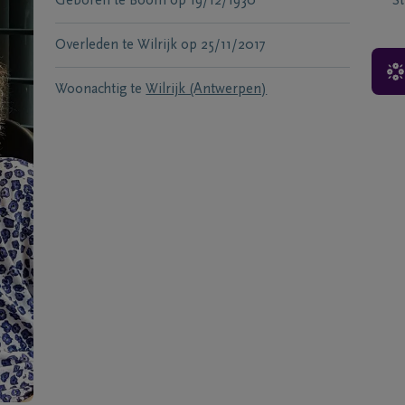
Geboren te
Boom
op
19/12/1930
S
Overleden te
Wilrijk
op
25/11/2017
Woonachtig te
Wilrijk (Antwerpen)