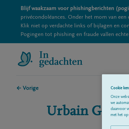
Blijf waakzaam voor phishingberichten (pogi
privécondoléances. Onder het mom van een c
Klik niet op verdachte links of bijlagen en 
Pogingen tot phishing en fraude vallen echter
← Vorige
Cookie ken
Onze websi
we automati
Urbain
GOFF
daarvoor v
met het ops