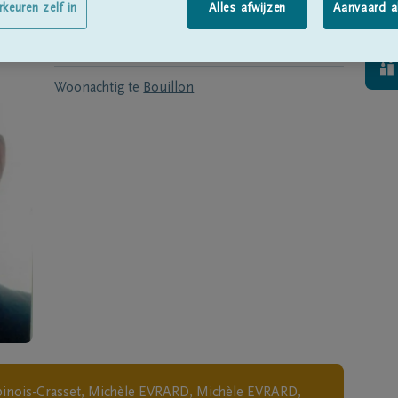
Geboren te
Bellefontaine
op
26/09/1929
rkeuren zelf in
Alles afwijzen
Aanvaard a
Overleden te
Bouillon
op
25/11/2017
Woonachtig te
Bouillon
Lépinois-Crasset, Michèle EVRARD, Michèle EVRARD,