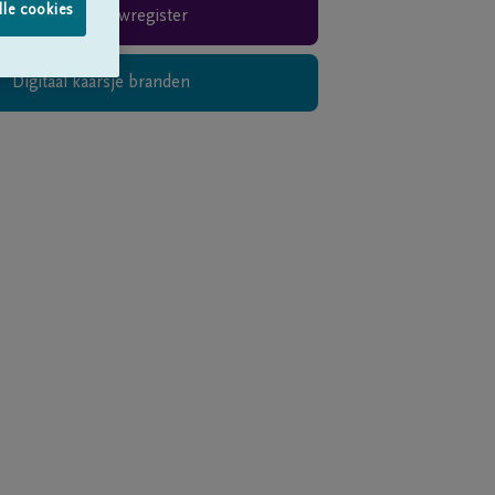
lle cookies
Rouwregister
Digitaal kaarsje branden