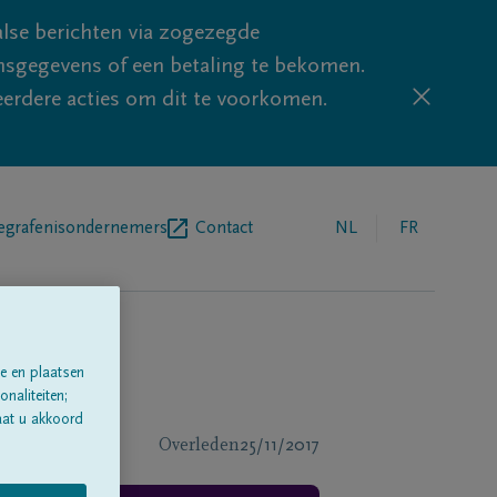
lse berichten via zogezegde
sgegevens of een betaling te bekomen.
eerdere acties om dit te voorkomen.
egrafenisondernemers
Contact
NL
FR
e en plaatsen
naliteiten;
aat u akkoord
Overleden
25/11/2017