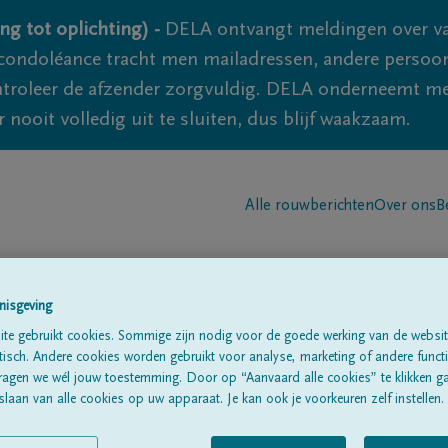
ng tot oplichting) -
DELA ontvangt meldingen over va
ondoléance tracht men mailadressen, andere persoon
controleer de afzender zorgvuldig. DELA onderneemt m
 nooit volledig uit te sluiten, dus blijf waakzaam.
Alle rouwberichten
Over ons
B
nisgeving
te gebruikt cookies. Sommige zijn nodig voor de goede werking van de websit
sch. Andere cookies worden gebruikt voor analyse, marketing of andere functio
IN
ragen we wél jouw toestemming. Door op “Aanvaard alle cookies” te klikken g
laan van alle cookies op uw apparaat. Je kan ook je voorkeuren zelf instellen.