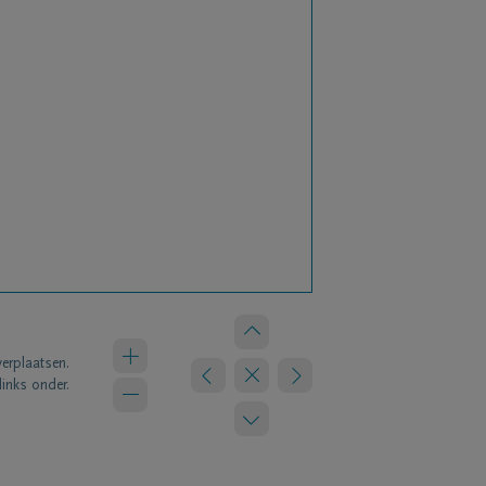
verplaatsen.
links onder.