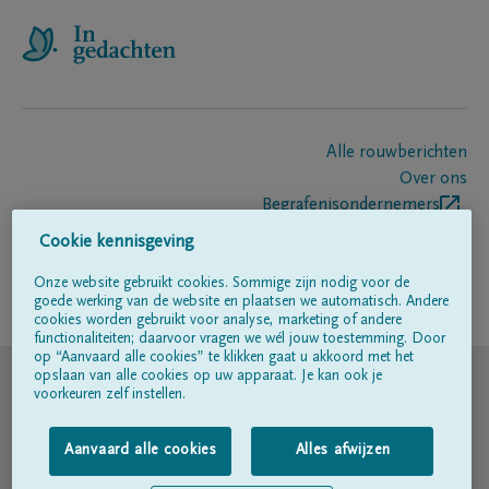
Alle rouwberichten
Over ons
Begrafenisondernemers
Contact
Cookie kennisgeving
Onze website gebruikt cookies. Sommige zijn nodig voor de
goede werking van de website en plaatsen we automatisch. Andere
Volg ons op
cookies worden gebruikt voor analyse, marketing of andere
functionaliteiten; daarvoor vragen we wél jouw toestemming. Door
op “Aanvaard alle cookies” te klikken gaat u akkoord met het
© DELA
opslaan van alle cookies op uw apparaat. Je kan ook je
voorkeuren zelf instellen.
Gebruiksvoorwaarden
Aanvaard alle cookies
Alles afwijzen
Privacyverklaring