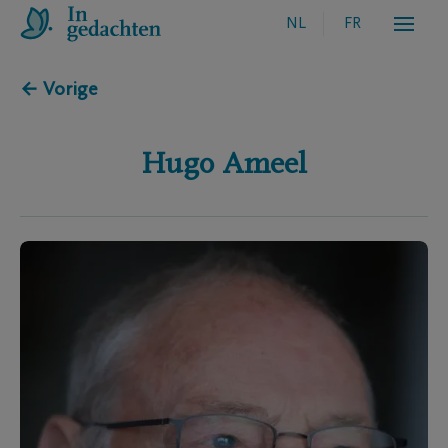
NL
FR
← Vorige
Hugo
Ameel