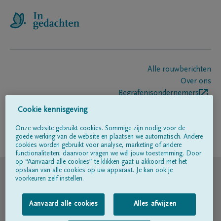
Alle rouwberichten
Over ons
Begrafenisondernemers
Contact
Cookie kennisgeving
Onze website gebruikt cookies. Sommige zijn nodig voor de
goede werking van de website en plaatsen we automatisch. Andere
Volg ons op
cookies worden gebruikt voor analyse, marketing of andere
functionaliteiten; daarvoor vragen we wél jouw toestemming. Door
op “Aanvaard alle cookies” te klikken gaat u akkoord met het
© DELA
opslaan van alle cookies op uw apparaat. Je kan ook je
voorkeuren zelf instellen.
Gebruiksvoorwaarden
Aanvaard alle cookies
Alles afwijzen
Privacyverklaring