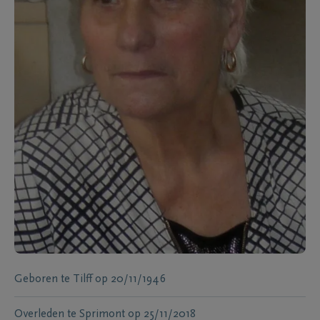
Geboren te
Tilff
op
20/11/1946
Overleden te
Sprimont
op
25/11/2018