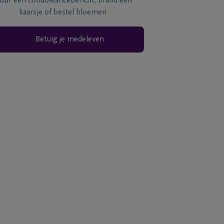
tuur een condoléancebericht, brand een
kaarsje of bestel bloemen
Betuig je medeleven