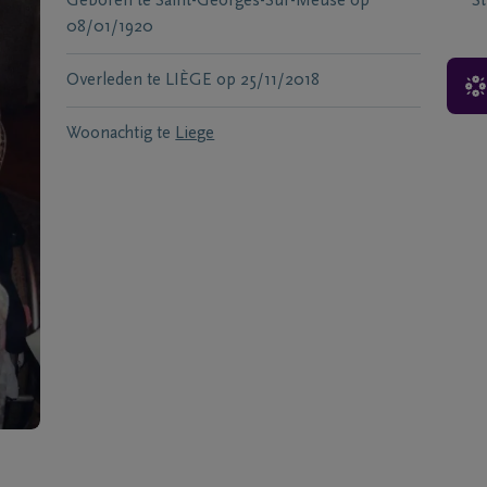
Geboren te
Saint-Georges-Sur-Meuse
op
S
08/01/1920
Overleden te
LIÈGE
op
25/11/2018
Woonachtig te
Liege