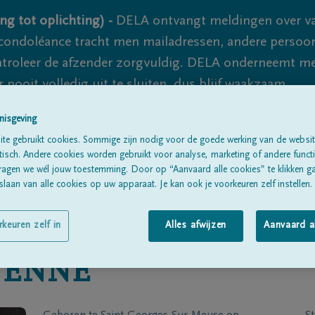
ng tot oplichting) -
DELA ontvangt meldingen over va
ondoléance tracht men mailadressen, andere persoon
controleer de afzender zorgvuldig. DELA onderneemt m
 nooit volledig uit te sluiten, dus blijf waakzaam.
nisgeving
te gebruikt cookies. Sommige zijn nodig voor de goede werking van de websit
Alle rouwberichten
Over ons
B
sch. Andere cookies worden gebruikt voor analyse, marketing of andere functio
ragen we wél jouw toestemming. Door op “Aanvaard alle cookies” te klikken g
laan van alle cookies op uw apparaat. Je kan ook je voorkeuren zelf instellen.
rkeuren zelf in
Alles afwijzen
Aanvaard a
VENNE