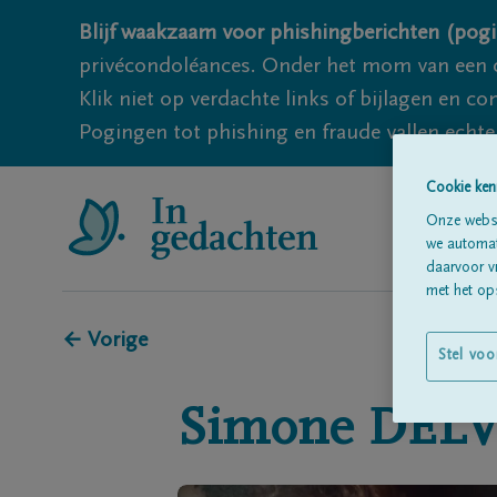
Blijf waakzaam voor phishingberichten (pogi
privécondoléances. Onder het mom van een c
Klik niet op verdachte links of bijlagen en 
Pogingen tot phishing en fraude vallen echter
Cookie ken
Onze websi
we automati
daarvoor v
met het ops
← Vorige
Stel voo
Simone
DEL