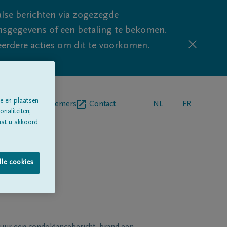
lse berichten via zogezegde
sgegevens of een betaling te bekomen.
eerdere acties om dit te voorkomen.
e en plaatsen
egrafenisondernemers
Contact
NL
FR
naliteiten;
aat u akkoord
lle cookies