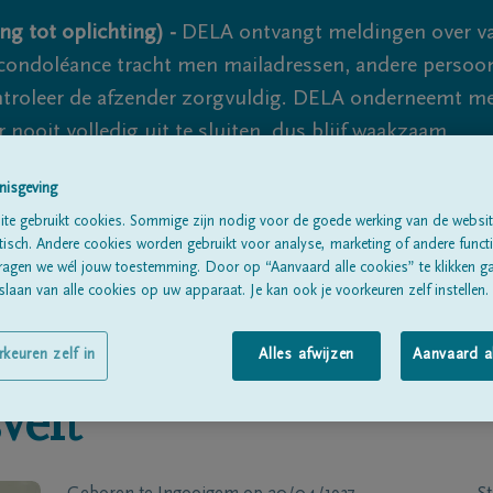
ng tot oplichting) -
DELA ontvangt meldingen over va
ondoléance tracht men mailadressen, andere persoon
controleer de afzender zorgvuldig. DELA onderneemt m
 nooit volledig uit te sluiten, dus blijf waakzaam.
nisgeving
te gebruikt cookies. Sommige zijn nodig voor de goede werking van de websit
Alle rouwberichten
Over ons
B
sch. Andere cookies worden gebruikt voor analyse, marketing of andere functio
ragen we wél jouw toestemming. Door op “Aanvaard alle cookies” te klikken g
laan van alle cookies op uw apparaat. Je kan ook je voorkeuren zelf instellen.
rkeuren zelf in
Alles afwijzen
Aanvaard a
velt