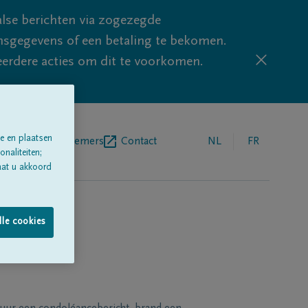
lse berichten via zogezegde
sgegevens of een betaling te bekomen.
eerdere acties om dit te voorkomen.
e en plaatsen
egrafenisondernemers
Contact
NL
FR
naliteiten;
aat u akkoord
lle cookies