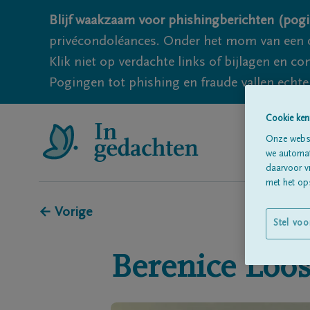
Blijf waakzaam voor phishingberichten (pogi
privécondoléances. Onder het mom van een c
Klik niet op verdachte links of bijlagen en 
Pogingen tot phishing en fraude vallen echter
Cookie ken
Onze websi
we automati
daarvoor v
met het ops
← Vorige
Stel voo
Berenice
Loos