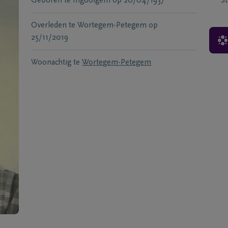
Geboren te
Ingooigem
op
20/04/1937
S
Overleden te
Wortegem-Petegem
op
25/11/2019
Woonachtig te
Wortegem-Petegem