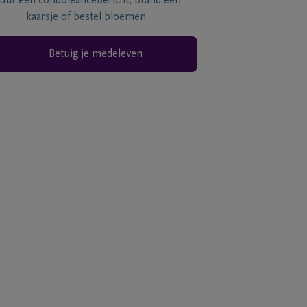
tuur een condoléancebericht, brand een
kaarsje of bestel bloemen
Betuig je medeleven