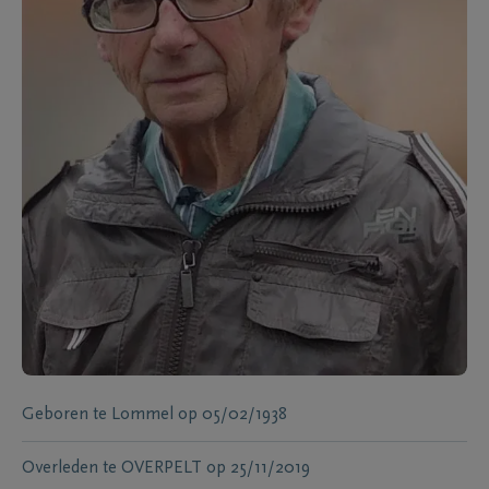
Geboren te
Lommel
op
05/02/1938
Overleden te
OVERPELT
op
25/11/2019