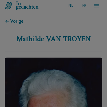
NL
FR
← Vorige
Mathilde
VAN TROYEN