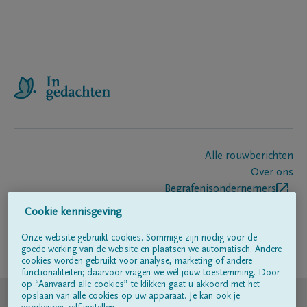
Alle rouwberichten
Over ons
Begrafenisondernemers
Contact
Cookie kennisgeving
Onze website gebruikt cookies. Sommige zijn nodig voor de
goede werking van de website en plaatsen we automatisch. Andere
Volg ons op
cookies worden gebruikt voor analyse, marketing of andere
functionaliteiten; daarvoor vragen we wél jouw toestemming. Door
op “Aanvaard alle cookies” te klikken gaat u akkoord met het
© DELA
opslaan van alle cookies op uw apparaat. Je kan ook je