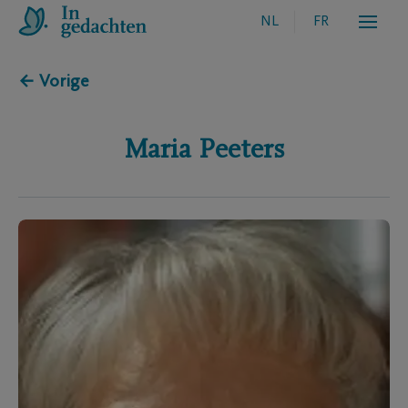
NL
FR
← Vorige
Maria
Peeters