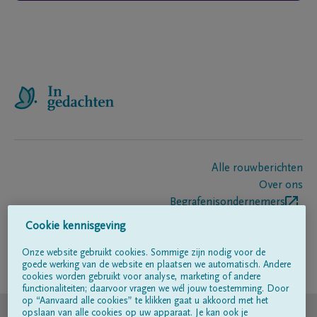
Alle rouwberichten
Over ons
Begrafenisondernemers
Contact
Cookie kennisgeving
Onze website gebruikt cookies. Sommige zijn nodig voor de
goede werking van de website en plaatsen we automatisch. Andere
Volg ons op
cookies worden gebruikt voor analyse, marketing of andere
functionaliteiten; daarvoor vragen we wél jouw toestemming. Door
op “Aanvaard alle cookies” te klikken gaat u akkoord met het
© DELA
opslaan van alle cookies op uw apparaat. Je kan ook je