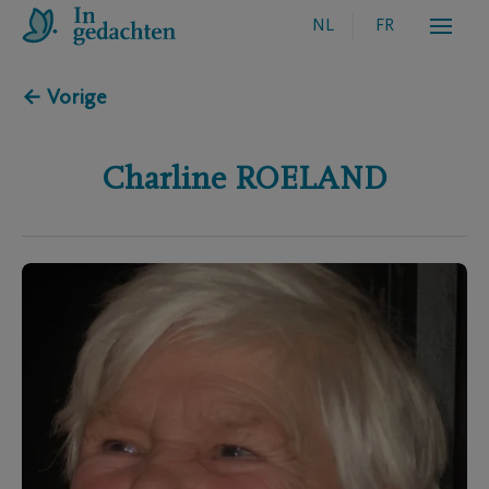
NL
FR
← Vorige
Charline
ROELAND