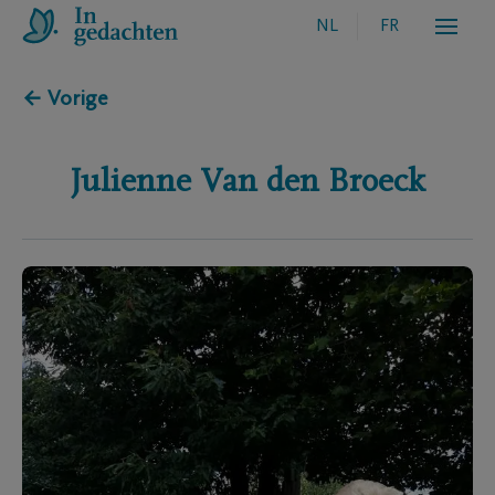
NL
FR
← Vorige
Julienne
Van den Broeck