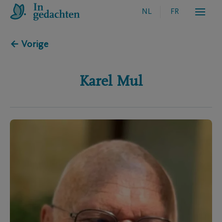
NL
FR
← Vorige
Karel
Mul