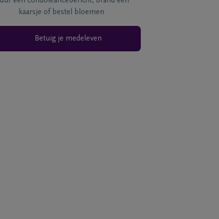
tuur een condoléancebericht, brand een
kaarsje of bestel bloemen
Betuig je medeleven