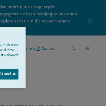
lse berichten via zogezegde
sgegevens of een betaling te bekomen.
eerdere acties om dit te voorkomen.
e en plaatsen
egrafenisondernemers
Contact
NL
FR
naliteiten;
aat u akkoord
lle cookies