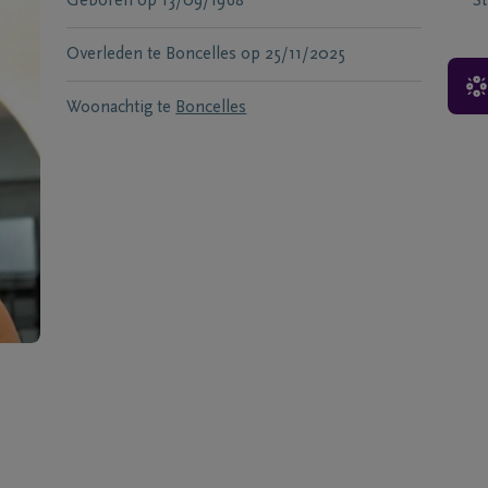
Geboren
op
13/09/1968
S
Overleden te
Boncelles
op
25/11/2025
Woonachtig te
Boncelles