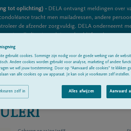
ng tot oplichting) -
DELA ontvangt meldingen over va
ondoléance tracht men mailadressen, andere persoon
controleer de afzender zorgvuldig. DELA onderneemt m
 nooit volledig uit te sluiten, dus blijf waakzaam.
nisgeving
te gebruikt cookies. Sommige zijn nodig voor de goede werking van de websit
Alle rouwberichten
Over ons
B
sch. Andere cookies worden gebruikt voor analyse, marketing of andere functio
ragen we wél jouw toestemming. Door op “Aanvaard alle cookies” te klikken g
laan van alle cookies op uw apparaat. Je kan ook je voorkeuren zelf instellen.
rkeuren zelf in
Alles afwijzen
Aanvaard a
ULERI