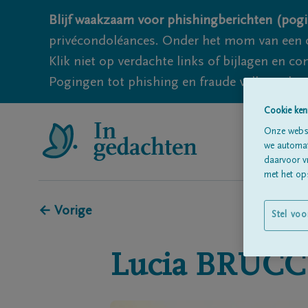
Blijf waakzaam voor phishingberichten (pogi
privécondoléances. Onder het mom van een c
Klik niet op verdachte links of bijlagen en 
Pogingen tot phishing en fraude vallen echter
Cookie ken
Onze websi
we automati
daarvoor v
met het ops
← Vorige
Stel voo
Lucia
BRUCC