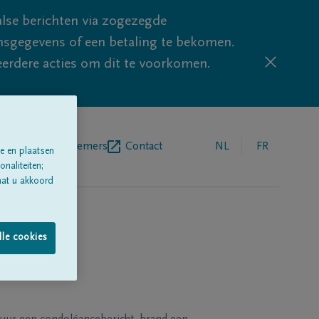
lse berichten via zogezegde
sgegevens of een betaling te bekomen.
eerdere acties om dit te voorkomen.
egrafenisondernemers
Contact
NL
FR
e en plaatsen
naliteiten;
aat u akkoord
lle cookies