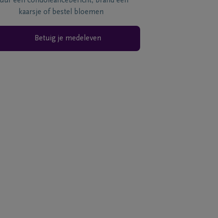
tuur een condoléancebericht, brand een
kaarsje of bestel bloemen
Betuig je medeleven