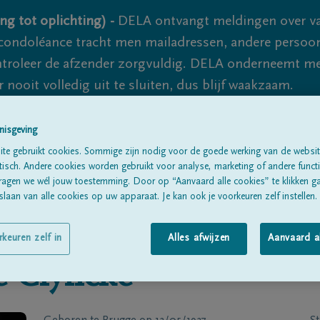
ng tot oplichting) -
DELA ontvangt meldingen over va
ondoléance tracht men mailadressen, andere persoon
controleer de afzender zorgvuldig. DELA onderneemt m
 nooit volledig uit te sluiten, dus blijf waakzaam.
nisgeving
Alle rouwberichten
Over ons
B
te gebruikt cookies. Sommige zijn nodig voor de goede werking van de websit
sch. Andere cookies worden gebruikt voor analyse, marketing of andere functio
ragen we wél jouw toestemming. Door op “Aanvaard alle cookies” te klikken g
laan van alle cookies op uw apparaat. Je kan ook je voorkeuren zelf instellen.
rkeuren zelf in
Alles afwijzen
Aanvaard a
e
Clyncke