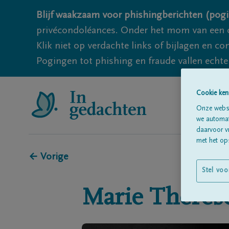
Blijf waakzaam voor phishingberichten (pogi
privécondoléances. Onder het mom van een c
Klik niet op verdachte links of bijlagen en 
Pogingen tot phishing en fraude vallen echter
Cookie ken
Onze websi
we automati
daarvoor v
met het ops
← Vorige
Stel voo
Marie Thérès