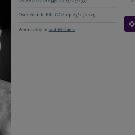
Geboren te
Brugge
op
13/05/1937
S
Overleden te
BRUGGE
op
25/11/2025
Woonachtig te
Sint-Michiels