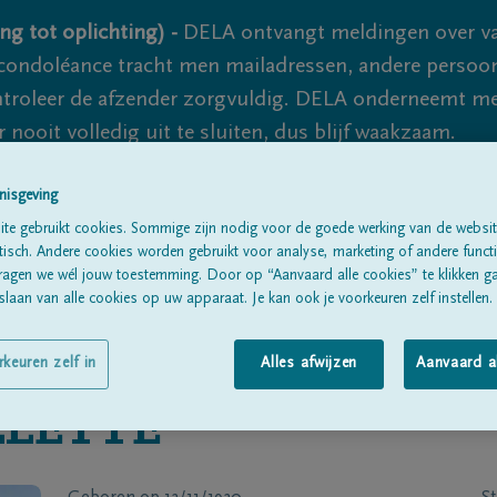
ng tot oplichting) -
DELA ontvangt meldingen over va
ondoléance tracht men mailadressen, andere persoon
controleer de afzender zorgvuldig. DELA onderneemt m
 nooit volledig uit te sluiten, dus blijf waakzaam.
nisgeving
Alle rouwberichten
Over ons
B
te gebruikt cookies. Sommige zijn nodig voor de goede werking van de websit
sch. Andere cookies worden gebruikt voor analyse, marketing of andere functio
ragen we wél jouw toestemming. Door op “Aanvaard alle cookies” te klikken g
laan van alle cookies op uw apparaat. Je kan ook je voorkeuren zelf instellen.
rkeuren zelf in
Alles afwijzen
Aanvaard a
LETTE