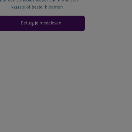
tuur een condoléancebericht, brand een
kaarsje of bestel bloemen
Betuig je medeleven