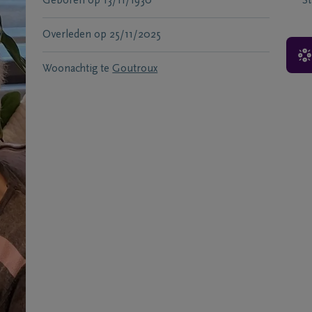
Geboren
op
13/11/1930
S
Overleden
op
25/11/2025
Woonachtig te
Goutroux