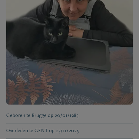
Geboren te
Brugge
op
20/01/1985
Overleden te
GENT
op
25/11/2025