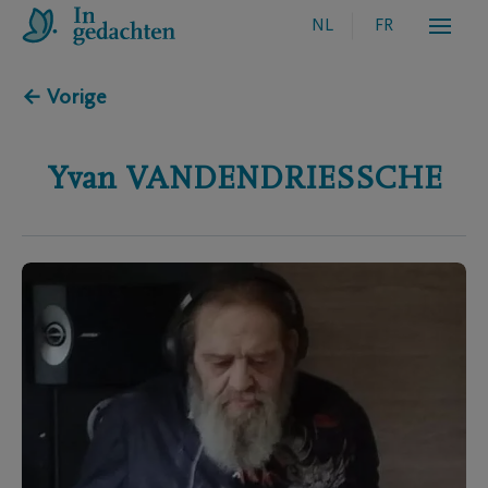
NL
FR
← Vorige
Yvan
VANDENDRIESSCHE