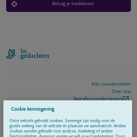
Betuig je medeleven
Alle rouwberichten
Over ons
Begrafenisondernemers
Contact
Cookie kennisgeving
Onze website gebruikt cookies. Sommige zijn nodig voor de
goede werking van de website en plaatsen we automatisch. Andere
Volg ons op
cookies worden gebruikt voor analyse, marketing of andere
functionaliteiten; daarvoor vragen we wél jouw toestemming. Door