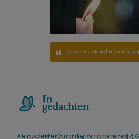
Giovanni Cartesio
heeft een kaars
Alle rouwberichten
Over ons
Begrafenisondernemers
C