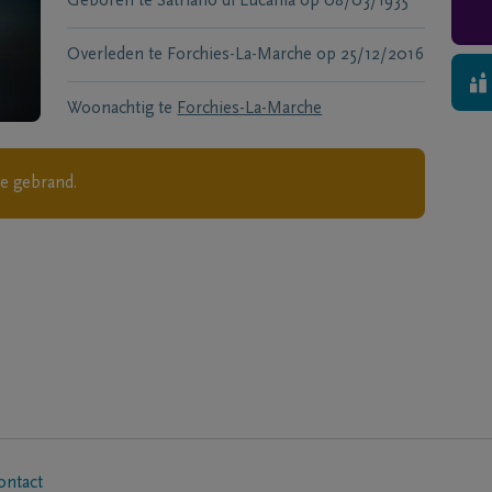
Geboren te
Satriano di Lucania
op
08/03/1935
Overleden te
Forchies-La-Marche
op
25/12/2016
Woonachtig te
Forchies-La-Marche
je gebrand.
ontact