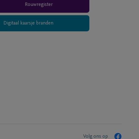
Rouwregister
Digitaal kaarsje branden
Volg ons op