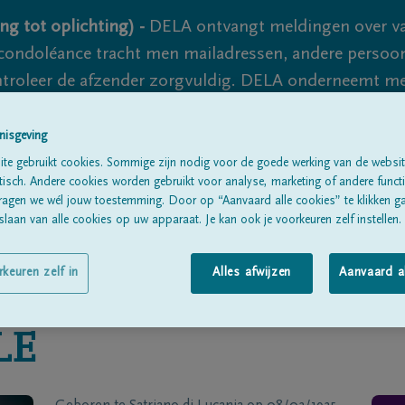
ng tot oplichting) -
DELA ontvangt meldingen over va
ondoléance tracht men mailadressen, andere persoon
controleer de afzender zorgvuldig. DELA onderneemt m
 nooit volledig uit te sluiten, dus blijf waakzaam.
nisgeving
te gebruikt cookies. Sommige zijn nodig voor de goede werking van de websit
sch. Andere cookies worden gebruikt voor analyse, marketing of andere functio
Alle rouwberichten
Over ons
B
ragen we wél jouw toestemming. Door op “Aanvaard alle cookies” te klikken g
laan van alle cookies op uw apparaat. Je kan ook je voorkeuren zelf instellen.
rkeuren zelf in
Alles afwijzen
Aanvaard a
LE