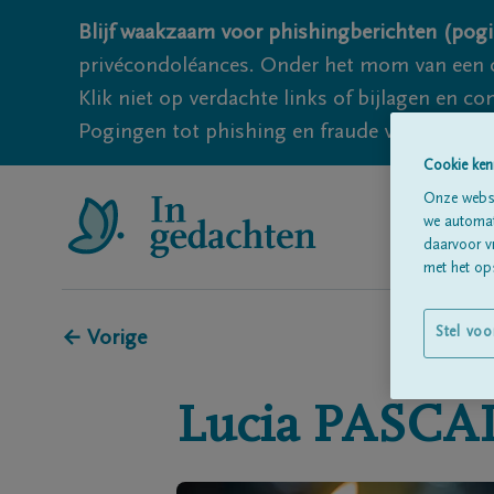
Blijf waakzaam voor phishingberichten (pogi
privécondoléances. Onder het mom van een c
Klik niet op verdachte links of bijlagen en 
Pogingen tot phishing en fraude vallen echter
Cookie ken
Onze websi
we automati
daarvoor v
met het ops
Stel voo
← Vorige
Lucia
PASCA