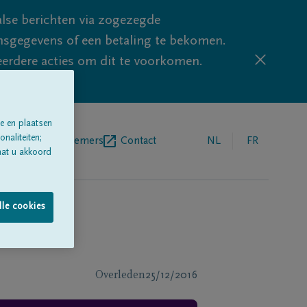
lse berichten via zogezegde
sgegevens of een betaling te bekomen.
eerdere acties om dit te voorkomen.
e en plaatsen
naliteiten;
egrafenisondernemers
Contact
NL
FR
aat u akkoord
lle cookies
Overleden
25/12/2016