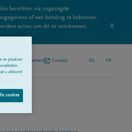
lse berichten via zogezegde
sgegevens of een betaling te bekomen.
eerdere acties om dit te voorkomen.
e en plaatsen
egrafenisondernemers
Contact
NL
FR
naliteiten;
aat u akkoord
lle cookies