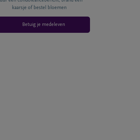
tuur een condoléancebericht, brand een
kaarsje of bestel bloemen
Betuig je medeleven