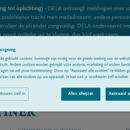
ng tot oplichting) -
DELA ontvangt meldingen over va
ondoléance tracht men mailadressen, andere persoon
controleer de afzender zorgvuldig. DELA onderneemt m
 nooit volledig uit te sluiten, dus blijf waakzaam.
nisgeving
te gebruikt cookies. Sommige zijn nodig voor de goede werking van de websit
Alle rouwberichten
Over ons
B
sch. Andere cookies worden gebruikt voor analyse, marketing of andere functio
ragen we wél jouw toestemming. Door op “Aanvaard alle cookies” te klikken g
laan van alle cookies op uw apparaat. Je kan ook je voorkeuren zelf instellen.
rkeuren zelf in
Alles afwijzen
Aanvaard a
HNER