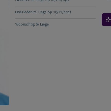
Geboren te
Liège
op
18/06/1935
S
Overleden te
Liege
op
25/12/2017
Woonachtig te
Liege