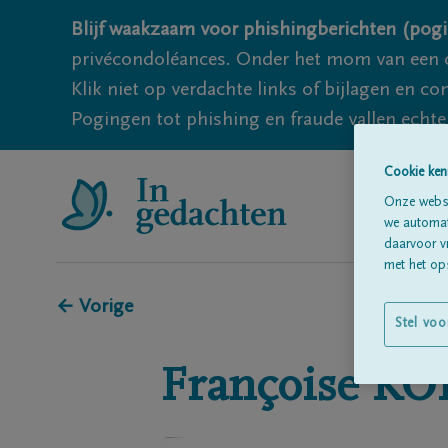
Blijf waakzaam voor phishingberichten (pogi
privécondoléances. Onder het mom van een c
Klik niet op verdachte links of bijlagen en 
Pogingen tot phishing en fraude vallen echter
Cookie ken
Onze websi
we automati
daarvoor v
met het ops
← Vorige
Stel voo
Françoise
KO