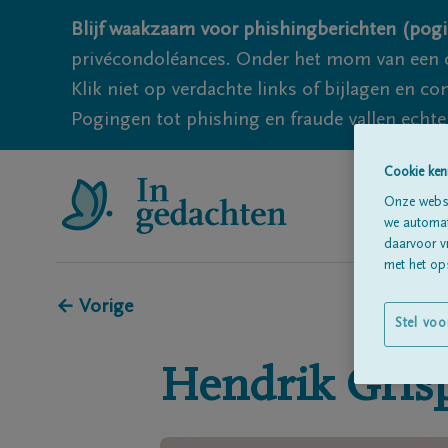
Blijf waakzaam voor phishingberichten (pogi
privécondoléances. Onder het mom van een c
Klik niet op verdachte links of bijlagen en 
Pogingen tot phishing en fraude vallen echter
Cookie ken
Onze websi
we automati
daarvoor v
met het ops
← Vorige
Stel voo
Hendrik
Gris