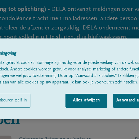
ng tot oplichting) -
DELA ontvangt meldingen over va
ondoléance tracht men mailadressen, andere persoon
controleer de afzender zorgvuldig. DELA onderneemt m
 nooit volledig uit te sluiten, dus blijf waakzaam.
nisgeving
te gebruikt cookies. Sommige zijn nodig voor de goede werking van de websit
Alle rouwberichten
Over ons
B
sch. Andere cookies worden gebruikt voor analyse, marketing of andere functio
ragen we wél jouw toestemming. Door op “Aanvaard alle cookies” te klikken g
laan van alle cookies op uw apparaat. Je kan ook je voorkeuren zelf instellen.
rkeuren zelf in
Alles afwijzen
Aanvaard a
pen