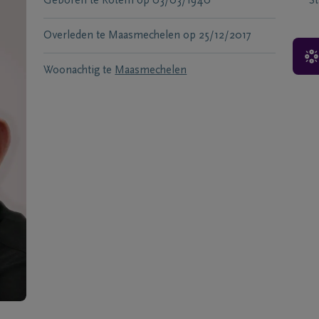
Geboren te
Rotem
op
03/03/1940
S
Overleden te
Maasmechelen
op
25/12/2017
Woonachtig te
Maasmechelen