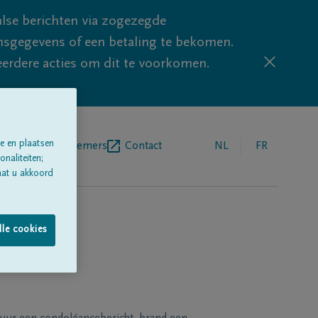
lse berichten via zogezegde
sgegevens of een betaling te bekomen.
eerdere acties om dit te voorkomen.
e en plaatsen
egrafenisondernemers
Contact
NL
FR
naliteiten;
aat u akkoord
lle cookies