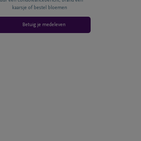
tuur een condoléancebericht, brand een
kaarsje of bestel bloemen
Betuig je medeleven