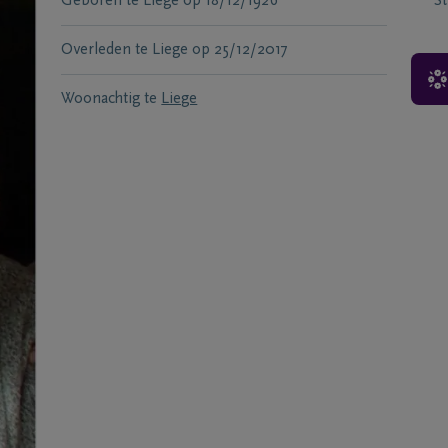
Geboren te
Liège
op
18/12/1926
S
Overleden te
Liege
op
25/12/2017
Woonachtig te
Liege