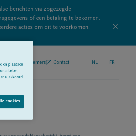
lse berichten via zogezegde
sgegevens of een betaling te bekomen.
eerdere acties om dit te voorkomen.
egrafenisondernemers
Contact
NL
FR
e en plaatsen
naliteiten;
aat u akkoord
lle cookies