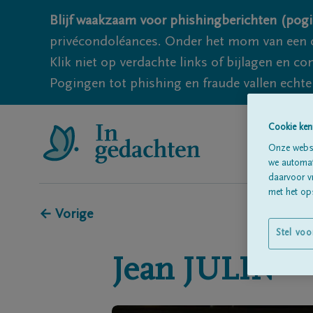
Blijf waakzaam voor phishingberichten (pogi
privécondoléances. Onder het mom van een c
Klik niet op verdachte links of bijlagen en 
Pogingen tot phishing en fraude vallen echter
Cookie ken
Onze websi
we automati
daarvoor v
met het ops
← Vorige
Stel voo
Jean
JULIN