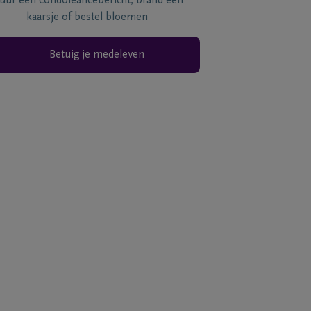
tuur een condoléancebericht, brand een
kaarsje of bestel bloemen
Betuig je medeleven