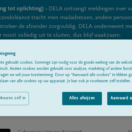
ng tot oplichting) -
DELA ontvangt meldingen over va
ondoléance tracht men mailadressen, andere persoon
controleer de afzender zorgvuldig. DELA onderneemt m
 nooit volledig uit te sluiten, dus blijf waakzaam.
nisgeving
Alle rouwberichten
Over ons
B
te gebruikt cookies. Sommige zijn nodig voor de goede werking van de websit
sch. Andere cookies worden gebruikt voor analyse, marketing of andere functio
ragen we wél jouw toestemming. Door op “Aanvaard alle cookies” te klikken g
laan van alle cookies op uw apparaat. Je kan ook je voorkeuren zelf instellen.
rkeuren zelf in
Alles afwijzen
Aanvaard a