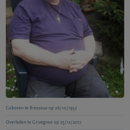
Geboren te
Bressoux
op
26/10/1952
Overleden te
Grivegnee
op
25/12/2017