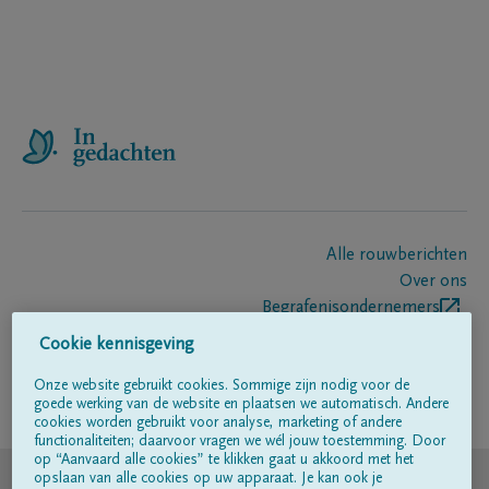
Alle rouwberichten
Over ons
Begrafenisondernemers
Contact
Cookie kennisgeving
Onze website gebruikt cookies. Sommige zijn nodig voor de
goede werking van de website en plaatsen we automatisch. Andere
Volg ons op
cookies worden gebruikt voor analyse, marketing of andere
functionaliteiten; daarvoor vragen we wél jouw toestemming. Door
op “Aanvaard alle cookies” te klikken gaat u akkoord met het
© DELA
opslaan van alle cookies op uw apparaat. Je kan ook je