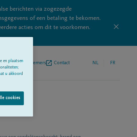
lse berichten via zogezegde
sgegevens of een betaling te bekomen.
eerdere acties om dit te voorkomen.
e en plaatsen
egrafenisondernemers
Contact
NL
FR
naliteiten;
aat u akkoord
lle cookies