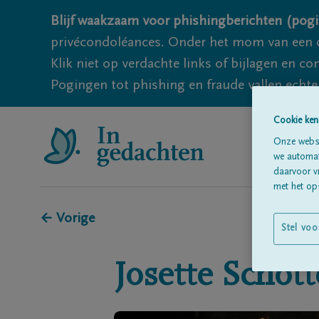
Blijf waakzaam voor phishingberichten (pogi
privécondoléances. Onder het mom van een c
Klik niet op verdachte links of bijlagen en 
Pogingen tot phishing en fraude vallen echter
Cookie ken
Onze websi
we automati
daarvoor v
met het ops
← Vorige
Stel voo
Josette
Schott