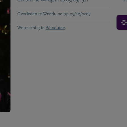
Geboren te
Waregem
op
05/09/1927
S
Overleden te
Wenduine
op
25/12/2017
Woonachtig te
Wenduine