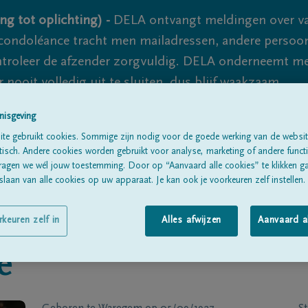
ng tot oplichting) -
DELA ontvangt meldingen over va
ondoléance tracht men mailadressen, andere persoon
controleer de afzender zorgvuldig. DELA onderneemt m
 nooit volledig uit te sluiten, dus blijf waakzaam.
nisgeving
te gebruikt cookies. Sommige zijn nodig voor de goede werking van de websit
Alle rouwberichten
Over ons
B
sch. Andere cookies worden gebruikt voor analyse, marketing of andere functio
ragen we wél jouw toestemming. Door op “Aanvaard alle cookies” te klikken g
laan van alle cookies op uw apparaat. Je kan ook je voorkeuren zelf instellen.
rkeuren zelf in
Alles afwijzen
Aanvaard a
e