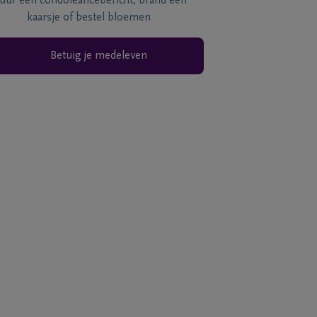
tuur een condoléancebericht, brand een
kaarsje of bestel bloemen
Betuig je medeleven