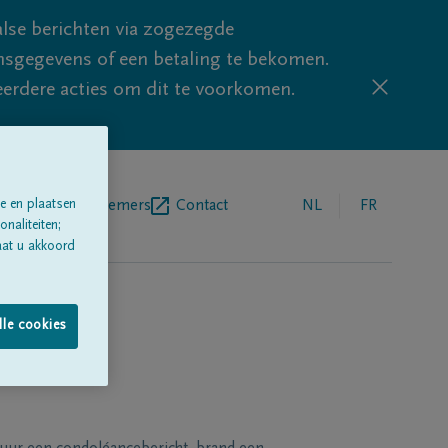
lse berichten via zogezegde
sgegevens of een betaling te bekomen.
eerdere acties om dit te voorkomen.
e en plaatsen
egrafenisondernemers
Contact
NL
FR
naliteiten;
aat u akkoord
lle cookies