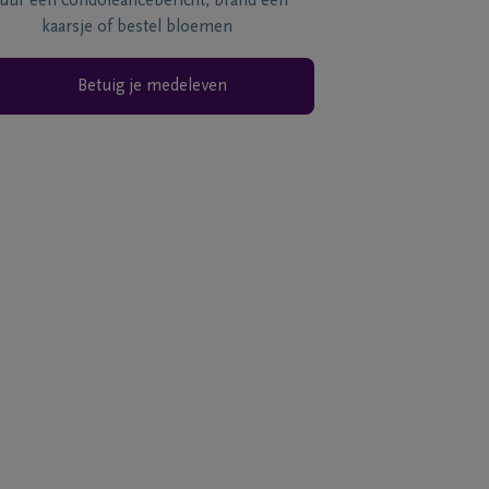
tuur een condoléancebericht, brand een
kaarsje of bestel bloemen
Betuig je medeleven