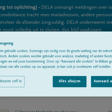
ng tot oplichting) -
DELA ontvangt meldingen over va
ondoléance tracht men mailadressen, andere persoon
controleer de afzender zorgvuldig. DELA onderneemt m
 nooit volledig uit te sluiten, dus blijf waakzaam.
nisgeving
te gebruikt cookies. Sommige zijn nodig voor de goede werking van de websit
Alle rouwberichten
Over ons
B
sch. Andere cookies worden gebruikt voor analyse, marketing of andere functio
ragen we wél jouw toestemming. Door op “Aanvaard alle cookies” te klikken g
laan van alle cookies op uw apparaat. Je kan ook je voorkeuren zelf instellen.
rkeuren zelf in
Alles afwijzen
Aanvaard a