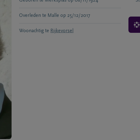
Geboren te
Merksplas
op
08/11/1924
S
Overleden te
Malle
op
25/12/2017
Woonachtig te
Rijkevorsel