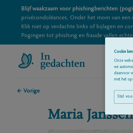
Blijf waakzaam voor phishingberichten (pogi
privécondoléances. Onder het mom van een c
Klik niet op verdachte links of bijlagen en 
Pogingen tot phishing en fraude vallen echter
Cookie ken
Onze websi
we automati
daarvoor v
met het ops
← Vorige
Stel voo
Maria
Janssen