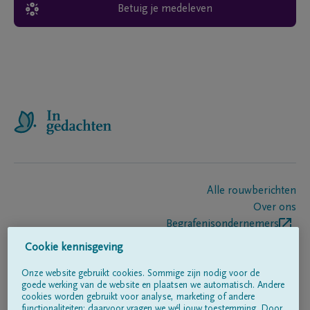
Betuig je medeleven
Alle rouwberichten
Over ons
Begrafenisondernemers
Contact
Cookie kennisgeving
Onze website gebruikt cookies. Sommige zijn nodig voor de
goede werking van de website en plaatsen we automatisch. Andere
Volg ons op
cookies worden gebruikt voor analyse, marketing of andere
functionaliteiten; daarvoor vragen we wél jouw toestemming. Door